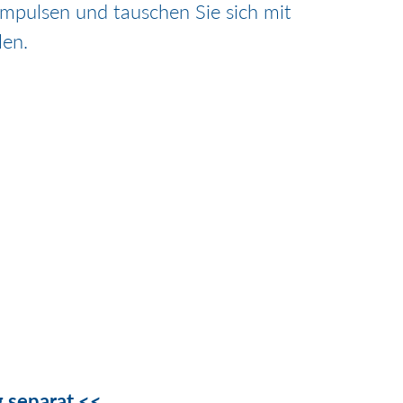
 Impulsen und tauschen Sie sich mit
len.
g separat <<